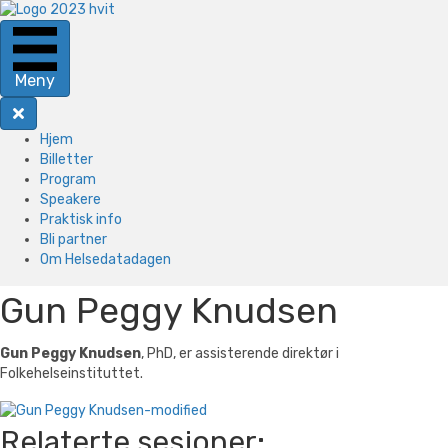
Meny
Hjem
Billetter
Program
Speakere
Praktisk info
Bli partner
Om Helsedatadagen
Gun Peggy Knudsen
Gun Peggy Knudsen
, PhD, er assisterende direktør i
Folkehelseinstituttet.
Relaterte sesjoner: