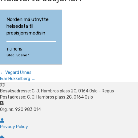
Norden må utnytte
helsedata til
presisjonsmedisin
Tid: 10:15
Sted: Scene 1
← Vegard Urnes
Posts
Ivar Hukkelberg →
navigation
Besøksadresse: C. J. Hambros plass 2C, 0164 Oslo - Regus
Postadresse: C. J. Hambros plass 2C, 0164 Oslo
Org. nr.: 920 983 014
Privacy Policy