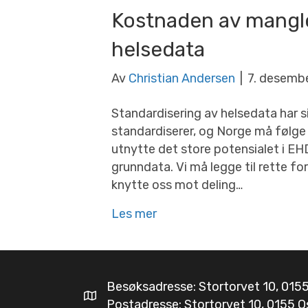
Kostnaden av mangl
helsedata
Av
Christian Andersen
|
7. desemb
Standardisering av helsedata har s
standardiserer, og Norge må følge e
utnytte det store potensialet i EHD
grunndata. Vi må legge til rette for
knytte oss mot deling…
Les mer
Besøksadresse: Stortorvet 10, 0155
Postadresse: Stortorvet 10, 0155 O