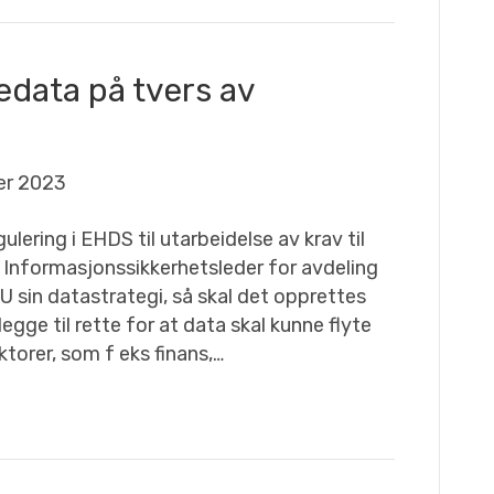
sedata på tvers av
er 2023
ulering i EHDS til utarbeidelse av krav til
 Informasjonssikkerhetsleder for avdeling
U sin datastrategi, så skal det opprettes
gge til rette for at data skal kunne flyte
ktorer, som f eks finans,…